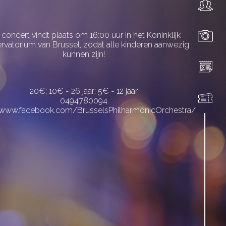
 concert vindt plaats om 16:00 uur in het Koninklijk
rvatorium van Brussel, zodat alle kinderen aanwezig
kunnen zijn!
20€; 10€ - 26 jaar; 5€ - 12 jaar
0494780094
/www.facebook.com/BrusselsPhilharmonicOrchestra/