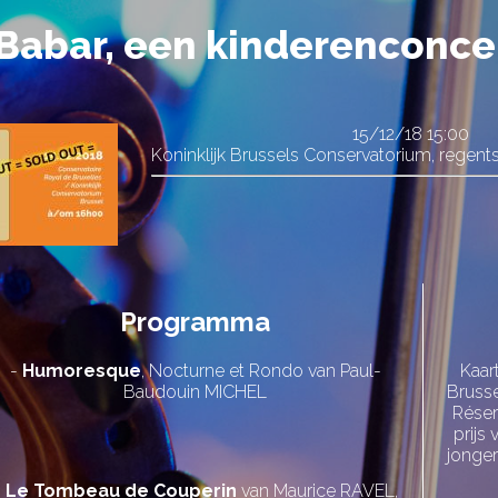
Babar, een kinderenconce
15/12/18
15:00
Koninklijk Brussels Conservatorium, regent
Programma
-
Humoresque
, Nocturne et Rondo van Paul-
Kaar
Baudouin MICHEL
Brusse
Réser
prijs
jonger
-
Le Tombeau de Couperin
van Maurice RAVEL,