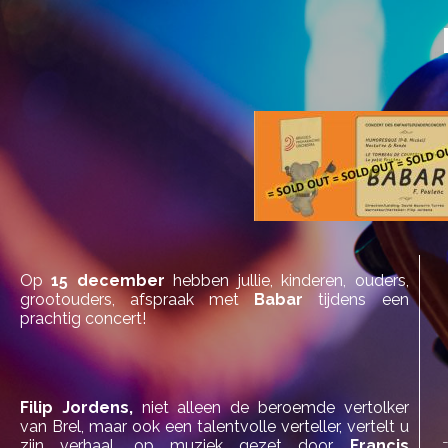
Op
15 december
hebben jullie, kinderen, ouders,
grootouders, afspraak met
Babar
tijdens een
prachtig concert!
Filip Jordens,
niet alleen de beroemde vertolker
van Brel, maar ook een talentvolle verteller, vertelt u
zijn verhaal, op muziek gezet door
Francis