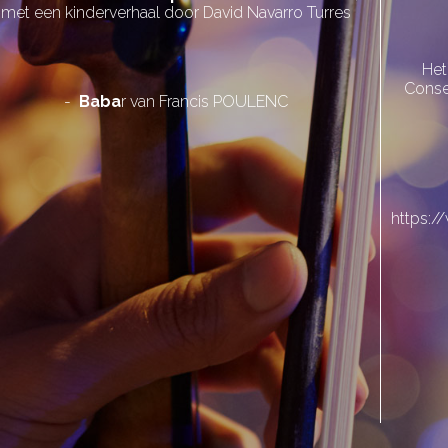
met een kinderverhaal door David Navarro Turres
Het
Conse
-
Baba
r van Francis POULENC
https:/