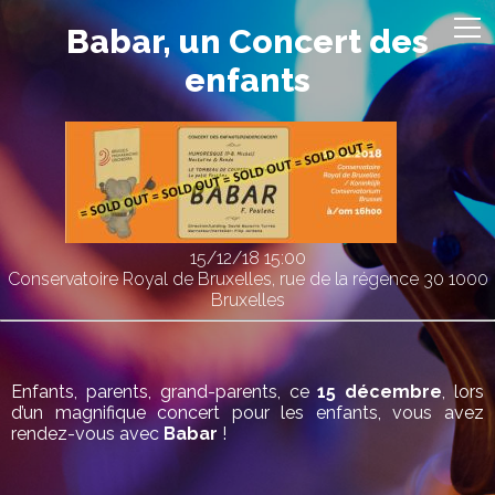
Babar, un Concert des
enfants
15/12/18
15:00
Conservatoire Royal de Bruxelles, rue de la régence 30 1000
Bruxelles
Enfants, parents, grand-parents, ce
15 décembre
, lors
d’un magnifique concert pour les enfants, vous avez
rendez-vous avec
Babar
!