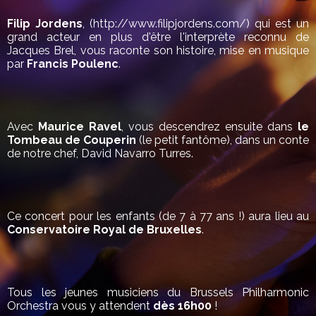
Filip Jordens
, (http://www.filipjordens.com/) qui est un
grand acteur en plus d'être l'interprète reconnu de
Jacques Brel, vous raconte son histoire, mise en musique
par
Francis Poulenc
.
Avec
Maurice Ravel
, vous descendrez ensuite dans
le
Tombeau de Couperin
(le petit fantôme), dans un conte
de notre chef, David Navarro Turres.
Ce concert pour les enfants (de 7 à 77 ans !) aura lieu au
Conservatoire Royal de Bruxelles
.
Tous les jeunes musiciens du Brussels Philharmonic
Orchestra vous y attendent
dès 16h00
!