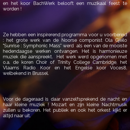
en het koor BachWerk belooft een muzikaal feest te
worden !
Ze hebben een inspirerend programma voor u voorbereid
: het grote werk van de Noorse componist Ola Gjeilo
"Sunrise : Symphonic Mass" werd als een van de mooiste
hedendaagse werken ontvangen. Het is harmonieuze
muziek die aanspreekt. Het werk werd opgenomen met
o.a. de koren Choir of Trinity College Cambridge, het
Vlaams Radio Koor en het Engelse koor Voces8,
welbekend in Brussel.
Voor de dageraad is daar vanzelfsprekend de nacht en
haar kleine muziek ! Mozart en zijn kleine Nachtmusik
zullen u bekoren. Het publiek en ook het orkest kijkt er
altijd naar uit.