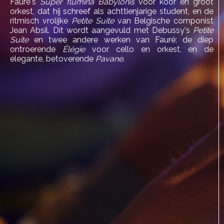
Fauré's
Super flumina Babylonis
voor koor en groot
orkest, dat hij schreef als achttienjarige student, en de
ritmisch vrolijke
Petite Suite
van Belgische componist
Jean Absil. Dit wordt aangevuld met Debussy's
Petite
Suite
en twee andere werken van Fauré: de diep
ontroerende
Élégie
voor cello en orkest, en de
elegante, betoverende
Pavane
.