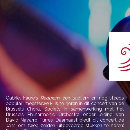
Gabriel Fauré's
Requiem
, een subliem en nog steeds
populair meesterwerk, is te horen in dit concert van de
Brussels Choral Society in samenwerking met het
Brussels Philharmonic Orchestra onder leiding van
David Navarro Turres. Daarnaast biedt dit concert de
kans om twee zelden uitgevoerde stukken te horen: