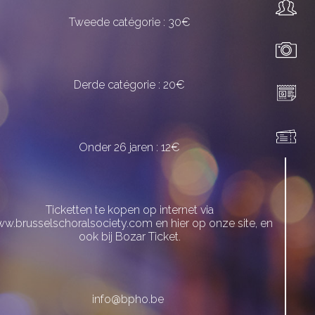
Tweede catégorie : 30€
Derde catégorie : 20€
Onder 26 jaren : 12€
Ticketten te kopen op internet via
w.brusselschoralsociety.com en hier op onze site, en
ook bij Bozar Ticket.
info@bpho.be