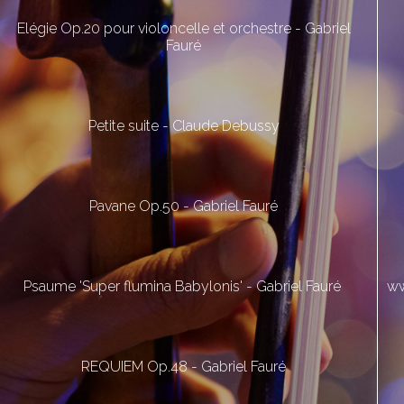
Elégie Op.20 pour violoncelle et orchestre - Gabriel
Fauré
Petite suite - Claude Debussy
Pavane Op.50 - Gabriel Fauré
Psaume 'Super flumina Babylonis' - Gabriel Fauré
ww
REQUIEM Op.48 - Gabriel Fauré