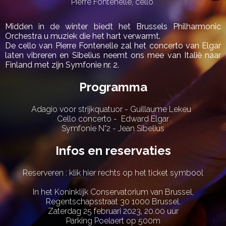
Pierre Fontenelle, cello
Midden in de winter biedt het Brussels Philharmonic
Orchestra u muziek die het hart verwarmt.
De cello van Pierre Fontenelle zal het concerto van Elgar
laten vibreren en Sibelius neemt ons mee van Italië naar
Finland met zijn Symfonie nr. 2.
Programma
Adagio voor strijkquatuor - Guillaume Lekeu
Cello concerto - Edward Elgar
Symfonie N°2 - Jean Sibelius
Infos en reservaties
Reserveren : klik hier rechts op het ticket symbool
In het Koninklijk Conservatorium van Brussel,
Regentschapsstraat 30 1000 Brussel.
Zaterdag 25 februari 2023, 20.00 uur
Parking Poelaert op 500m