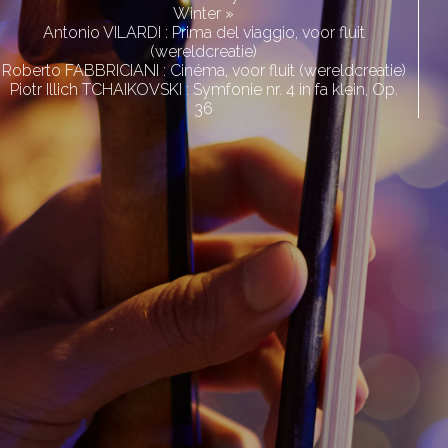
Winter »
Antonio VILARDI : Prima del viaggio, voor fluit
(wereldcreatie)
Roberto FABBRICIANI : Cinéma, voor fluit (wereldcreatie)
Piotr Illich TCHAIKOVSKI : Symfonie nr. 4 in fa klein, Op.
36