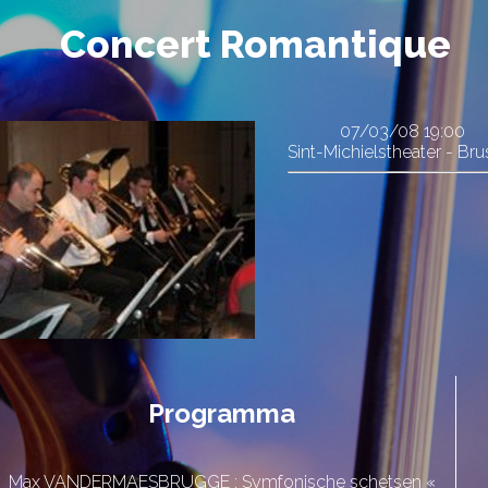
Concert Romantique
07/03/08
19:00
Sint-Michielstheater - Bru
Programma
Max VANDERMAESBRUGGE : Symfonische schetsen «