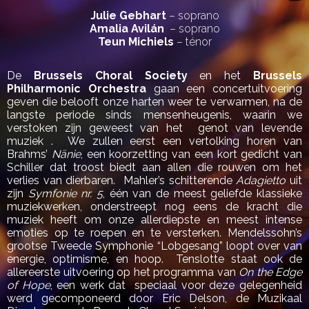
Julie Gebhart
– soprano
Amalia Avilán
– soprano
Teun Michiels
– ténor
De
Brussels Choral Society
en het
Brussels
Philharmonic Orchestra
gaan een concertuitvoering
geven die belooft onze harten weer te verwarmen, na de
langste periode sinds mensenheugenis, waarin we
verstoken zijn geweest van het genot van levende
muziek . We zullen eerst een vertolking horen van
Brahms’
Nänie
, een koorzetting van een kort gedicht van
Schiller dat troost biedt aan allen die rouwen om het
verlies van dierbaren. Mahler’s schitterende
Adagietto
uit
zijn
Symfonie nr. 5
, één van de meest geliefde klassieke
muziekwerken, onderstreept nog eens de kracht die
muziek heeft om onze allerdiepste en meest intense
emoties op te roepen en te versterken. Mendelssohn’s
grootse Tweede Symphonie “Lobgesang” loopt over van
energie, optimisme, en hoop. Tenslotte staat ook de
allereerste uitvoering op het programma van
On the Edge
of Hope
, een werk dat speciaal voor deze gelegenheid
werd gecomponeerd door Eric Delson, de Muzikaal