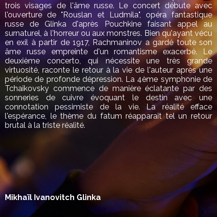
trois visages de l'âme russe. Le concert débute avec
l'ouverture de "Rouslan et Ludmila", opéra fantastique
russe de Glinka d'après Pouchkine faisant appel au
surnaturel, à l'horreur ou aux monstres. Bien qu'ayant vécu
en exil à partir de 1917, Rachmaninov a gardé toute son
âme russe empreinte d'un romantisme exacerbé. Le
deuxième concerto, qui nécessite une très grande
virtuosité, raconte le retour à la vie de l'auteur après une
période de profonde dépression. La 4ème symphonie de
Tchaikovsky commence de manière éclatante par des
sonneries de cuivre évoquant le destin avec une
connotation pessimiste de la vie. La réalité efface
l'espérance, le thème du fatum réapparait tel un retour
brutal à la triste réalité.
Mikhaïl Ivanovitch Glinka